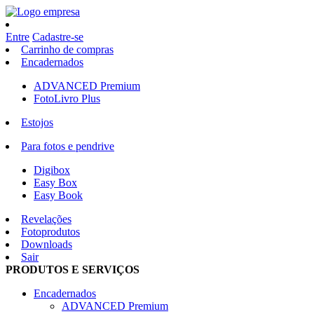
Entre
Cadastre-se
Carrinho de compras
Encadernados
ADVANCED Premium
FotoLivro Plus
Estojos
Para fotos e pendrive
Digibox
Easy Box
Easy Book
Revelações
Fotoprodutos
Downloads
Sair
PRODUTOS E SERVIÇOS
Encadernados
ADVANCED Premium