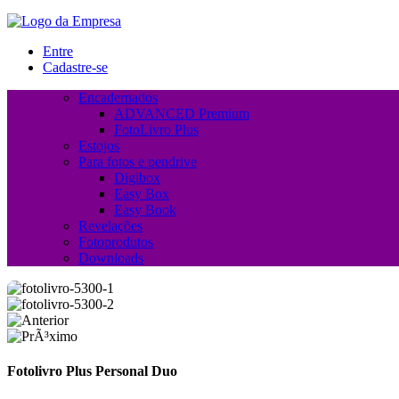
Entre
Cadastre-se
Encadernados
ADVANCED Premium
FotoLivro Plus
Estojos
Para fotos e pendrive
Digibox
Easy Box
Easy Book
Revelações
Fotoprodutos
Downloads
Fotolivro Plus Personal Duo