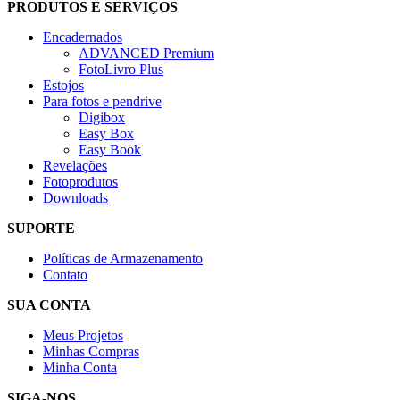
PRODUTOS E SERVIÇOS
Encadernados
ADVANCED Premium
FotoLivro Plus
Estojos
Para fotos e pendrive
Digibox
Easy Box
Easy Book
Revelações
Fotoprodutos
Downloads
SUPORTE
Políticas de Armazenamento
Contato
SUA CONTA
Meus Projetos
Minhas Compras
Minha Conta
SIGA-NOS