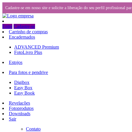
Cadastre-se em nosso site e solicite a liberação do seu perfil profissional 
Entre
Cadastre-se
Carrinho de compras
Encadernados
ADVANCED Premium
FotoLivro Plus
Estojos
Para fotos e pendrive
Digibox
Easy Box
Easy Book
Revelações
Fotoprodutos
Downloads
Sair
Contato