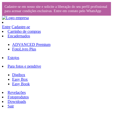
Cadastre-se em nosso site e solicite a liberação do seu perfil profissional
para acessar condições exclusivas. Entre em contato pelo WhatsApp
Entre
Cadastre-se
Carrinho de compras
Encadernados
ADVANCED Premium
FotoLivro Plus
Estojos
Para fotos e pendrive
Digibox
Easy Box
Easy Book
Revelações
Fotoprodutos
Downloads
Sair