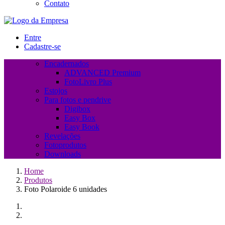
Contato
Entre
Cadastre-se
Encadernados
ADVANCED Premium
FotoLivro Plus
Estojos
Para fotos e pendrive
Digibox
Easy Box
Easy Book
Revelações
Fotoprodutos
Downloads
Home
Produtos
Foto Polaroide 6 unidades